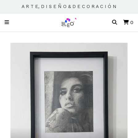
A R T E, D I S E Ñ O & D E C O R A C I Ó N
0