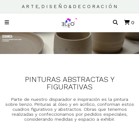
A R T E, D I S E Ñ O & D E C O R A C I Ó N
0
PINTURAS ABSTRACTAS Y
FIGURATIVAS
Parte de nuestro disparador e inspiración es la pintura
sobre lienzo. Pinturas al óleo y en acrílico, conforman estos
cuadros figurativos y abstractos. Obras que tenemos
realizadas y confeccionamos por pedidos especiales,
considerando medidas y espacio a exhibir.