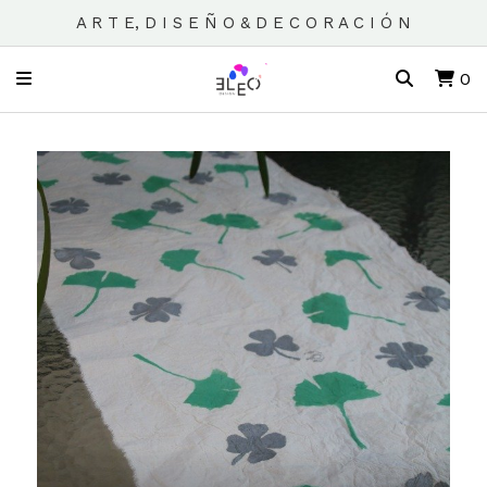
A R T E, D I S E Ñ O & D E C O R A C I Ó N
0