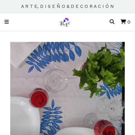
A R T E, D I S E Ñ O & D E C O R A C I Ó N
0